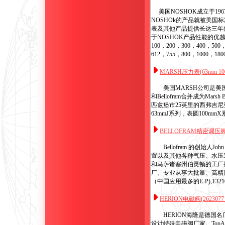
美国NOSHOK成立于
NOSHOk的产品就被美国
表及其他产品提供长达三年
于NOSHOK产品性能的
100，200，300，400，5
612，755，800，1000，
MARSH压力表(63mm 10
美国MARSH公司是美国戴
和Bellofram合并成为Mars
匹兹堡市25英里的西弗吉
63mmJ系列，表圆100
BELLOFRAM精密调压阀，
Bellofram 的创始
置以及其他各种气压、水压装置上
和马萨诸塞州伯灵顿的工厂搬迁到
厂。专业从事大批量、高精度弹
（中国应用最多的E-P),T
HERION电磁阀(2623077 26
HERION海隆是德
设计特殊电磁阀厂家。Top