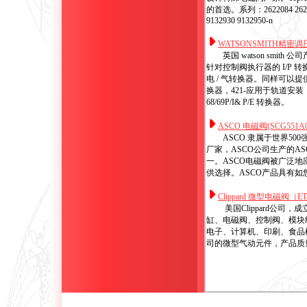
的首选。系列：2622084 2623000 2
9132930 9132950-n
WATSONSMITH精密调压阀
英国 watson smi
针对控制阀执行器的 I/P
电 / 气转换器。同样可以
换器，421-应用于轨道安装
68/69P/I& P/E 转换器。
ASCO 电磁阀(SCG551A0
ASCO 隶属于世界5
厂家，ASCO公司生产的AS
一。ASCO电磁阀被广泛地应
供选择。ASCO产品具有
Clippard 微型电磁阀（ET-2
美国Clippard公司，
缸、电磁阀、控制阀、模块
电子、计算机、印刷、食品机
司的微型气动元件，产品质